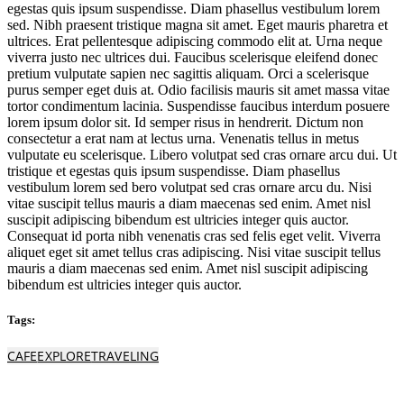
egestas quis ipsum suspendisse. Diam phasellus vestibulum lorem
sed. Nibh praesent tristique magna sit amet. Eget mauris pharetra et
ultrices. Erat pellentesque adipiscing commodo elit at. Urna neque
viverra justo nec ultrices dui. Faucibus scelerisque eleifend donec
pretium vulputate sapien nec sagittis aliquam. Orci a scelerisque
purus semper eget duis at. Odio facilisis mauris sit amet massa vitae
tortor condimentum lacinia. Suspendisse faucibus interdum posuere
lorem ipsum dolor sit. Id semper risus in hendrerit. Dictum non
consectetur a erat nam at lectus urna. Venenatis tellus in metus
vulputate eu scelerisque. Libero volutpat sed cras ornare arcu dui. Ut
tristique et egestas quis ipsum suspendisse. Diam phasellus
vestibulum lorem sed bero volutpat sed cras ornare arcu du. Nisi
vitae suscipit tellus mauris a diam maecenas sed enim. Amet nisl
suscipit adipiscing bibendum est ultricies integer quis auctor.
Consequat id porta nibh venenatis cras sed felis eget velit. Viverra
aliquet eget sit amet tellus cras adipiscing. Nisi vitae suscipit tellus
mauris a diam maecenas sed enim. Amet nisl suscipit adipiscing
bibendum est ultricies integer quis auctor.
Tags:
CAFE
EXPLORE
TRAVELING