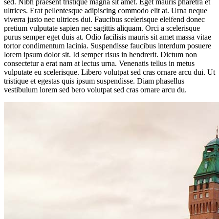
sed. Nibh praesent tristique magna sit amet. Eget mauris pharetra et
ultrices. Erat pellentesque adipiscing commodo elit at. Urna neque
viverra justo nec ultrices dui. Faucibus scelerisque eleifend donec
pretium vulputate sapien nec sagittis aliquam. Orci a scelerisque
purus semper eget duis at. Odio facilisis mauris sit amet massa vitae
tortor condimentum lacinia. Suspendisse faucibus interdum posuere
lorem ipsum dolor sit. Id semper risus in hendrerit. Dictum non
consectetur a erat nam at lectus urna. Venenatis tellus in metus
vulputate eu scelerisque. Libero volutpat sed cras ornare arcu dui. Ut
tristique et egestas quis ipsum suspendisse. Diam phasellus
vestibulum lorem sed bero volutpat sed cras ornare arcu du.