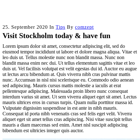
25. September 2020
In
Tips
By
comzept
Visit Stockholm today & have fun
Lorem ipsum dolor sit amet, consectetur adipiscing elit, sed do
eiusmod tempor incididunt ut labore et dolore magna aliqua. Vitae et
leo duis ut. Tellus molestie nunc non blandit massa. Nunc non
blandit massa enim nec dui. Ut tellus elementum sagittis vitae et leo
duis ut. Vel facilisis volutpat est velit egestas dui id. Auctor eu augue
ut lectus arcu bibendum at. Quis viverra nibh cras pulvinar mattis
nunc. Accumsan in nisl nisi scelerisque eu. Commodo odio aenean
sed adipiscing. Mauris cursus mattis molestie a iaculis at erat
pellentesque adipiscing. Malesuada proin libero nunc consequat
interdum varius sit amet. Ut sem viverra aliquet eget sit amet. Lectus
mauris ultrices eros in cursus turpis. Quam nulla porttitor massa id.
Vulputate dignissim suspendisse in est ante in nibh mauris.
Consequat id porta nibh venenatis cras sed felis eget velit. Viverra
aliquet eget sit amet tellus cras adipiscing. Nisi vitae suscipit tellus
mauris a diam maecenas sed enim. Amet nisl suscipit adipiscing
bibendum est ultricies integer quis auctor.