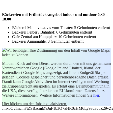
Bäckereien mit Frühstücksangebot indoor und outdoor
6.30 –
18.00
Bäckerei Mann vis-a-vis vom Theater: 5 Gehminuten entfernt
Bäckerei Felber / Bahnhof: 6 Gehminuten entfernt
Cafe Zentral am Hauptplatz: 10 Gehminuten entfernt
Bäckerei Annamühle: 3 Gehminuten entfernt
Wir benötigen Ihre Zustimmung um den Inhalt von Google Maps
laden zu können.
Mit dem Klick auf den Dienst werden durch den mit uns gemeinsam
Verantwortlichen Google [Google Ireland Limited, Irland] der
Kartendienst Google Maps angezeigt, auf Ihrem Endgerät Skripte
geladen, Cookies gespeichert und personenbezogene Daten erfasst.
Damit kann Google Aktivitäten im Internet verfolgen und Werbung
zielgruppengerecht ausspielen. Es erfolgt eine Datenübermittlung in
die USA, diese verfügt über keinen EU-konformen Datenschutz.
Weitere Informationen. Weitere Informationen finden Sie
hier
.
Hier klicken um den Inhalt zu aktivieren.
Jmx0O2lmcmFtZSBzcmM9JnF1b3Q7aHR0cHM6Ly93d3cuZ29