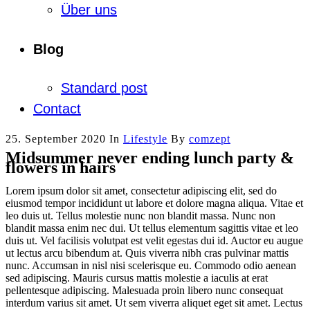
Über uns
Blog
Standard post
Contact
25. September 2020
In
Lifestyle
By
comzept
Midsummer never ending lunch party &
flowers in hairs
Lorem ipsum dolor sit amet, consectetur adipiscing elit, sed do
eiusmod tempor incididunt ut labore et dolore magna aliqua. Vitae et
leo duis ut. Tellus molestie nunc non blandit massa. Nunc non
blandit massa enim nec dui. Ut tellus elementum sagittis vitae et leo
duis ut. Vel facilisis volutpat est velit egestas dui id. Auctor eu augue
ut lectus arcu bibendum at. Quis viverra nibh cras pulvinar mattis
nunc. Accumsan in nisl nisi scelerisque eu. Commodo odio aenean
sed adipiscing. Mauris cursus mattis molestie a iaculis at erat
pellentesque adipiscing. Malesuada proin libero nunc consequat
interdum varius sit amet. Ut sem viverra aliquet eget sit amet. Lectus