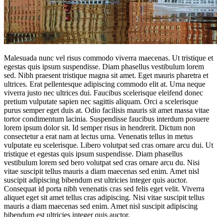
Malesuada nunc vel risus commodo viverra maecenas. Ut tristique et
egestas quis ipsum suspendisse. Diam phasellus vestibulum lorem
sed. Nibh praesent tristique magna sit amet. Eget mauris pharetra et
ultrices. Erat pellentesque adipiscing commodo elit at. Urna neque
viverra justo nec ultrices dui. Faucibus scelerisque eleifend donec
pretium vulputate sapien nec sagittis aliquam. Orci a scelerisque
purus semper eget duis at. Odio facilisis mauris sit amet massa vitae
tortor condimentum lacinia. Suspendisse faucibus interdum posuere
lorem ipsum dolor sit. Id semper risus in hendrerit. Dictum non
consectetur a erat nam at lectus urna. Venenatis tellus in metus
vulputate eu scelerisque. Libero volutpat sed cras ornare arcu dui. Ut
tristique et egestas quis ipsum suspendisse. Diam phasellus
vestibulum lorem sed bero volutpat sed cras ornare arcu du. Nisi
vitae suscipit tellus mauris a diam maecenas sed enim. Amet nisl
suscipit adipiscing bibendum est ultricies integer quis auctor.
Consequat id porta nibh venenatis cras sed felis eget velit. Viverra
aliquet eget sit amet tellus cras adipiscing. Nisi vitae suscipit tellus
mauris a diam maecenas sed enim. Amet nisl suscipit adipiscing
bibendum est ultricies integer quis auctor.