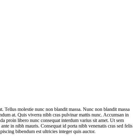
 ut. Tellus molestie nunc non blandit massa. Nunc non blandit massa
bibendum at. Quis viverra nibh cras pulvinar mattis nunc. Accumsan in
ada proin libero nunc consequat interdum varius sit amet. Ut sem
t ante in nibh mauris. Consequat id porta nibh venenatis cras sed felis
ipiscing bibendum est ultricies integer quis auctor.