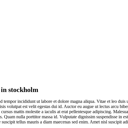
g in stockholm
od tempor incididunt ut labore et dolore magna aliqua. Vitae et leo duis
ilisis volutpat est velit egestas dui id. Auctor eu augue ut lectus arcu 
cursus mattis molestie a iaculis at erat pellentesque adipiscing. Malesu
pis. Quam nulla porttitor massa id. Vulputate dignissim suspendisse in es
tae suscipit tellus mauris a diam maecenas sed enim. Amet nisl suscipit ad